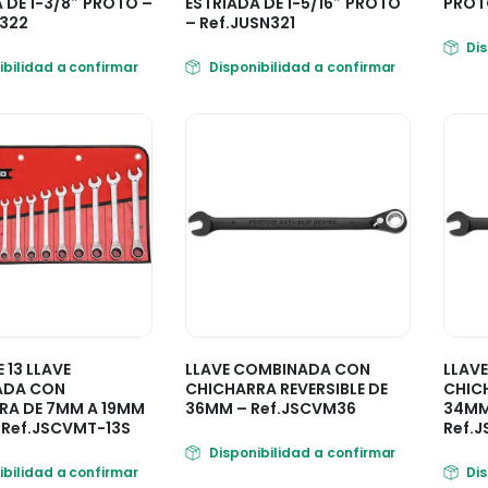
 DE 1-3/8″ PROTO –
ESTRIADA DE 1-5/16″ PROTO
PROTO
N322
– Ref.JUSN321
Di
ibilidad a confirmar
Disponibilidad a confirmar
 13 LLAVE
LLAVE COMBINADA CON
LLAV
ADA CON
CHICHARRA REVERSIBLE DE
CHICH
RA DE 7MM A 19MM
36MM – Ref.JSCVM36
34MM
 Ref.JSCVMT-13S
Ref.
Disponibilidad a confirmar
ibilidad a confirmar
Di