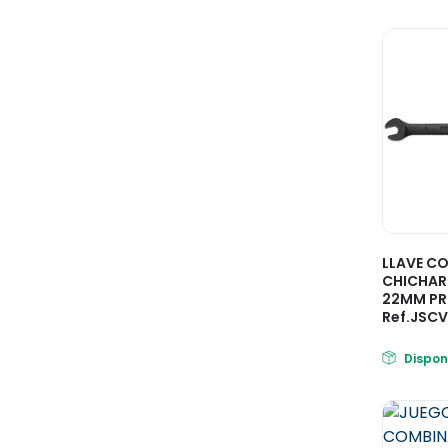
LLAVE C
CHICHARR
22MM PR
Ref.JSC
Dispon