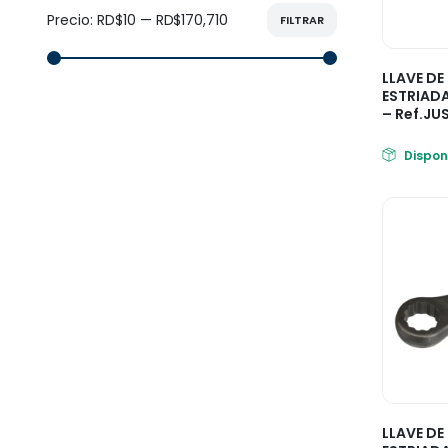
Precio:
RD$10
—
RD$170,710
FILTRAR
LLAVE DE
ESTRIADA
– Ref.JU
Dispon
LLAVE DE