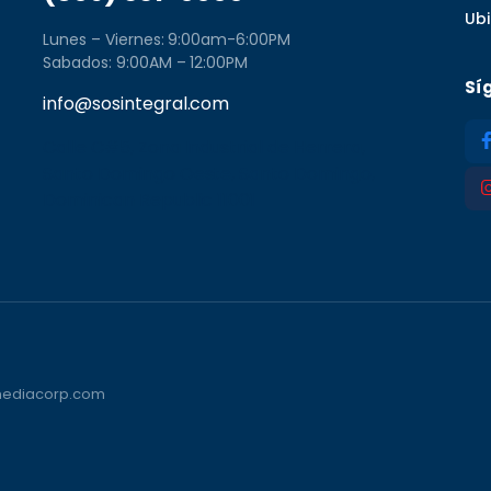
Ub
Lunes – Viernes: 9:00am-6:00PM
Sabados: 9:00AM – 12:00PM
Sí
info@sosintegral.com
Calle C#5, Zona Industrial de Herrera,
Santo Domingo Oeste, Santo Domingo,
Dominican Republic 11001
vmediacorp.com