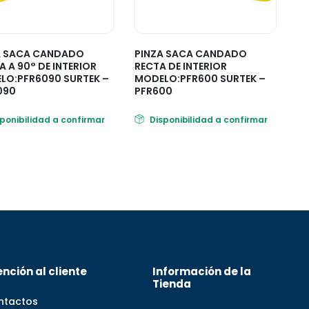
A SACA CANDADO
PINZA SACA CANDADO
 A 90° DE INTERIOR
RECTA DE INTERIOR
LO:PFR6090 SURTEK –
MODELO:PFR600 SURTEK –
090
PFR600
sponibilidad a confirmar
Disponibilidad a confirmar
nción al cliente
Información de la
Tienda
ntactos