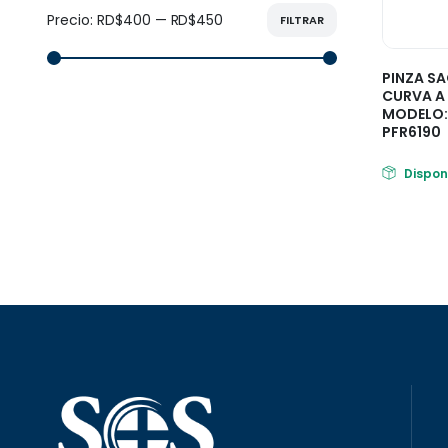
Precio:
RD$400
—
RD$450
FILTRAR
PINZA S
CURVA A 
MODELO:
PFR6190
Dispon