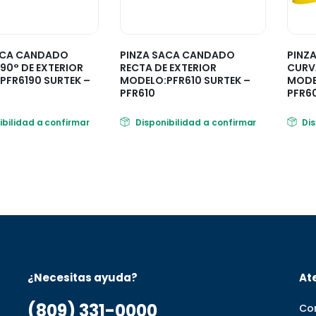
ACA CANDADO
PINZA SACA CANDADO
PINZ
90° DE EXTERIOR
RECTA DE EXTERIOR
CURVA
PFR6190 SURTEK –
MODELO:PFR610 SURTEK –
MODE
PFR610
PFR6
ibilidad a confirmar
Disponibilidad a confirmar
Di
¿Necesitas ayuda?
Ate
(809) 331-0000
Co