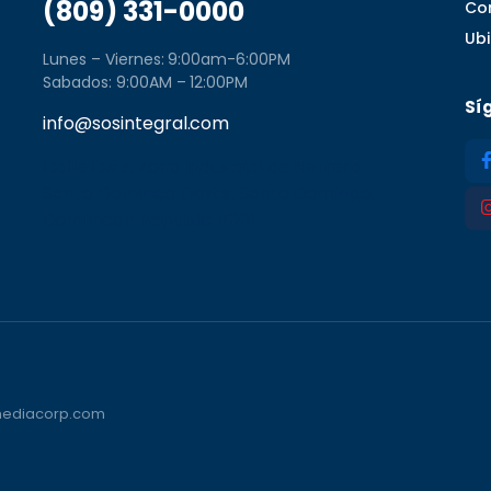
(809) 331-0000
Co
Ub
Lunes – Viernes: 9:00am-6:00PM
Sabados: 9:00AM – 12:00PM
Sí
info@sosintegral.com
Calle C#5, Zona Industrial de Herrera,
Santo Domingo Oeste, Santo Domingo,
Dominican Republic 11001
vmediacorp.com