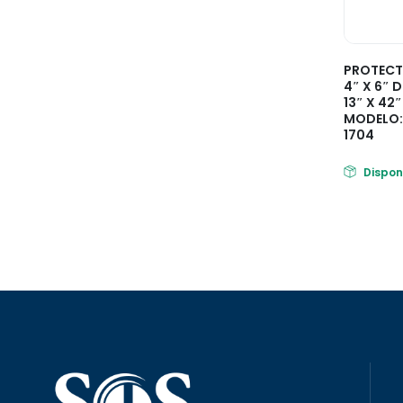
PROTECT
4″ X 6″ 
13″ X 42
MODELO:1
1704
Dispon