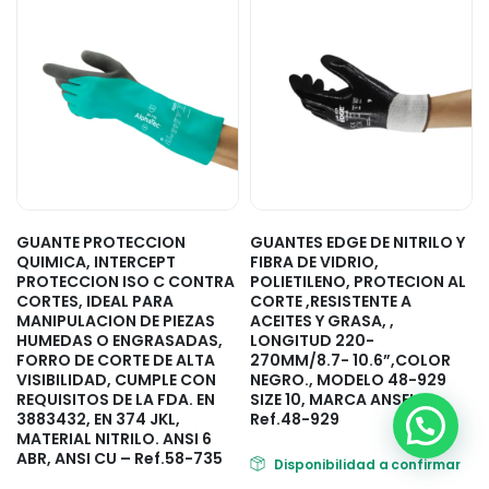
GUANTE PROTECCION
GUANTES EDGE DE NITRILO Y
QUIMICA, INTERCEPT
FIBRA DE VIDRIO,
PROTECCION ISO C CONTRA
POLIETILENO, PROTECION AL
CORTES, IDEAL PARA
CORTE ,RESISTENTE A
MANIPULACION DE PIEZAS
ACEITES Y GRASA, ,
HUMEDAS O ENGRASADAS,
LONGITUD 220-
FORRO DE CORTE DE ALTA
270MM/8.7- 10.6”,COLOR
VISIBILIDAD, CUMPLE CON
NEGRO., MODELO 48-929
REQUISITOS DE LA FDA. EN
SIZE 10, MARCA ANSELL –
3883432, EN 374 JKL,
Ref.48-929
MATERIAL NITRILO. ANSI 6
ABR, ANSI CU – Ref.58-735
Disponibilidad a confirmar