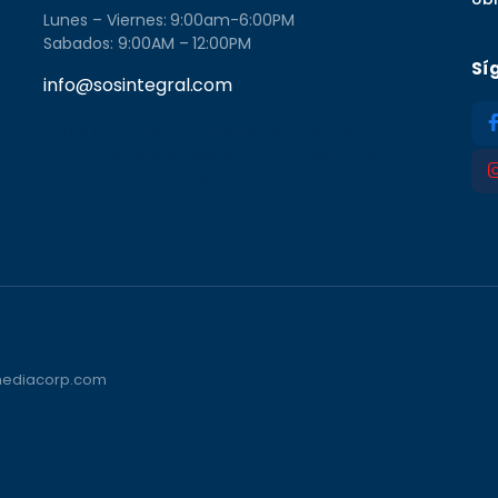
Lunes – Viernes: 9:00am-6:00PM
Sabados: 9:00AM – 12:00PM
Sí
info@sosintegral.com
Calle C#5, Zona Industrial de Herrera,
Santo Domingo Oeste, Santo Domingo,
Dominican Republic 11001
vmediacorp.com