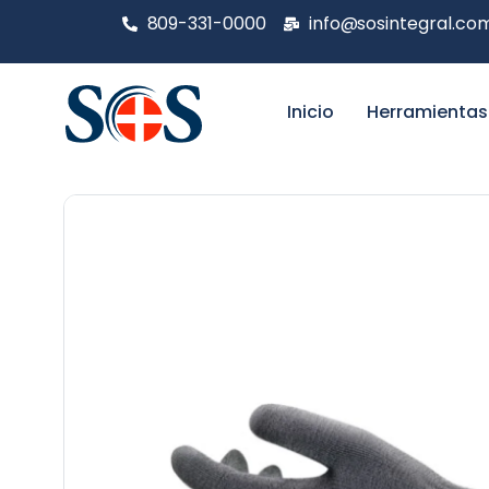
809-331-0000
info@sosintegral.co
Inicio
Herramientas