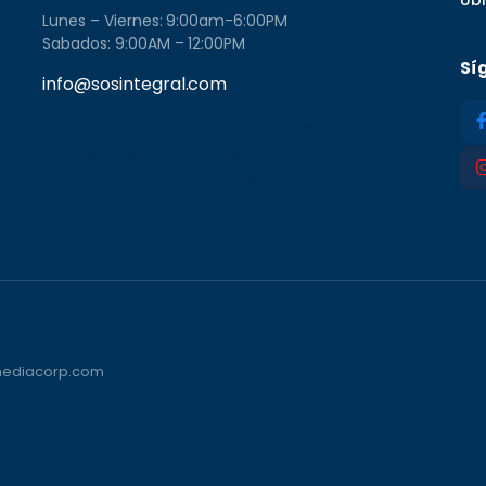
Lunes – Viernes: 9:00am-6:00PM
Sabados: 9:00AM – 12:00PM
Sí
info@sosintegral.com
Calle C#5, Zona Industrial de Herrera,
Santo Domingo Oeste, Santo Domingo,
Dominican Republic 11001
vmediacorp.com