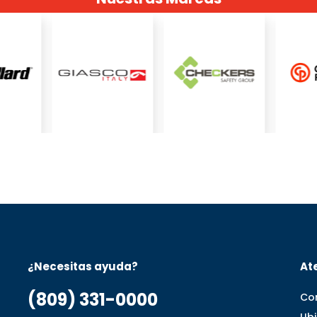
¿Necesitas ayuda?
Ate
(809) 331-0000
Co
Ub