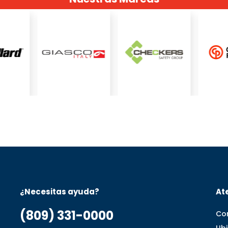
¿Necesitas ayuda?
Ate
(809) 331-0000
Co
Ub