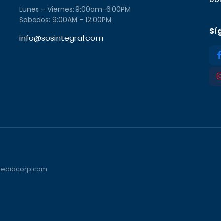
Lunes – Viernes: 9:00am-6:00PM
Sabados: 9:00AM – 12:00PM
Sí
info@sosintegral.com
Calle C#5, Zona Industrial de Herrera,
Santo Domingo Oeste, Santo Domingo,
Dominican Republic 11001
vmediacorp.com