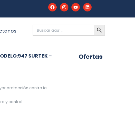
Buscar:
BOTÓN
DE
ctanos
BÚSQUEDA
MODELO:947 SURTEK –
Ofertas
or protección contra la
re y control