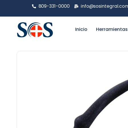
809-331-0000
info@sosintegral.co
Inicio
Herramientas