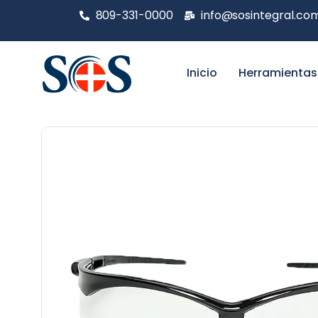
809-331-0000
info@sosintegral.co
Inicio
Herramientas