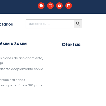
Buscar:
BOTÓN
DE
ctanos
BÚSQUEDA
 6MM A 24 MM
Ofertas
osiciones de accionamiento,
15°
erfecto acoplamiento con la
áreas estrechas
e recuperación de 30° para