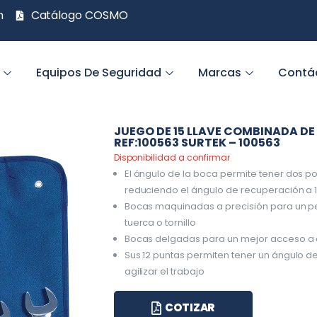
m
Catálogo COSMO
Equipos De Seguridad
Marcas
Contá
JUEGO DE 15 LLAVE COMBINADA DE
REF:100563 SURTEK – 100563
Disponibilidad a confirmar
El ángulo de la boca permite tener dos p
reduciendo el ángulo de recuperación a 
Bocas maquinadas a precisión para un p
tuerca o tornillo
Bocas delgadas para un mejor acceso a 
Sus 12 puntas permiten tener un ángulo d
agilizar el trabajo
COTIZAR