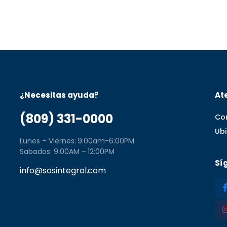
¿Necesitas ayuda?
Ate
(809) 331-0000
Co
Ub
Lunes – Viernes: 9:00am-6:00PM
Sabados: 9:00AM – 12:00PM
Sí
info@sosintegral.com
Calle C#5, Zona Industrial de Herrera,
Santo Domingo Oeste, Santo Domingo,
Dominican Republic 11001