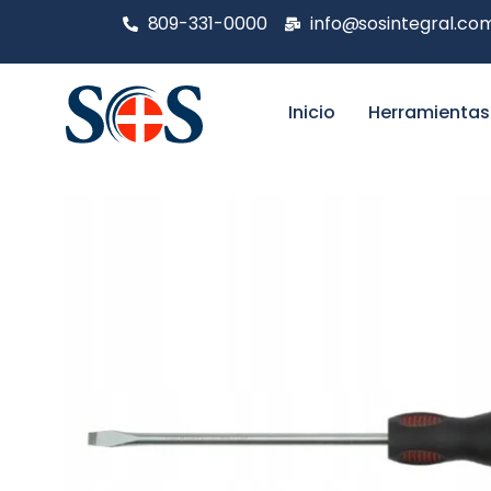
809-331-0000
info@sosintegral.co
Inicio
Herramientas