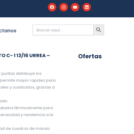
Buscar:
BOTÓN
DE
ctanos
BÚSQUEDA
C- 1 13/16 URREA –
Ofertas
puntas distribuye los
, permite mayor rapidez para
ales y cuadrados, gracias a
zado
tratados térmicamente para
enacidad y resistencia a la
idad de cuadros de mando