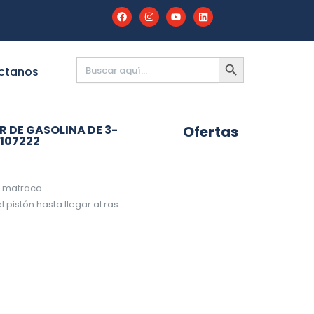
Buscar:
BOTÓN
DE
ctanos
BÚSQUEDA
 DE GASOLINA DE 3-
Ofertas
 107222
 matraca
 pistón hasta llegar al ras