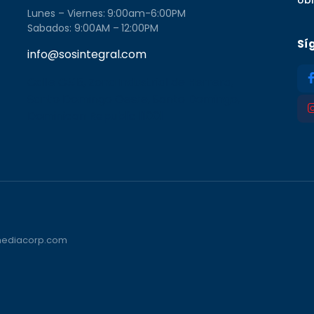
Lunes – Viernes: 9:00am-6:00PM
Sabados: 9:00AM – 12:00PM
Sí
info@sosintegral.com
Calle C#5, Zona Industrial de Herrera,
Santo Domingo Oeste, Santo Domingo,
Dominican Republic 11001
vmediacorp.com