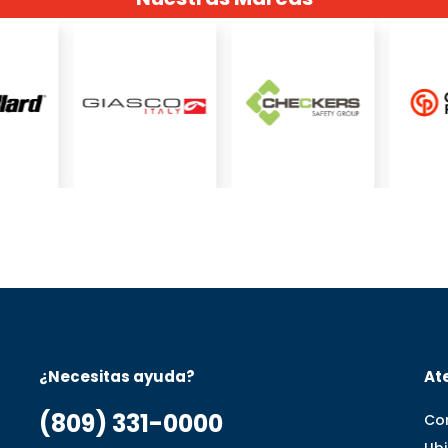
¿Necesitas ayuda?
Ate
(809) 331-0000
Co
Ub