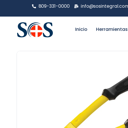
809-331-0000
info@sosintegral.co
Inicio
Herramientas