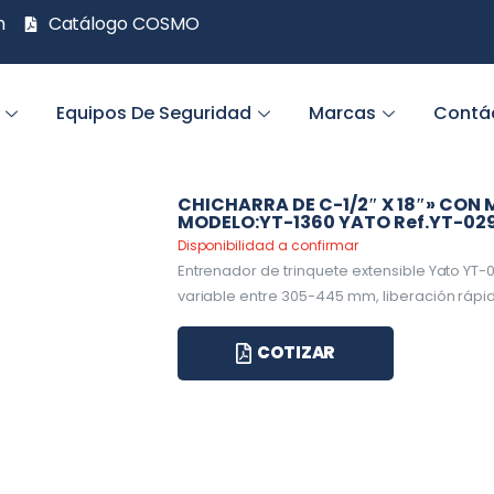
m
Catálogo COSMO
Equipos De Seguridad
Marcas
Contá
CHICHARRA DE C-1/2″ X 18″» CO
MODELO:YT-1360 YATO Ref.YT-02
Disponibilidad a confirmar
Entrenador de trinquete extensible Yato YT-
variable entre 305-445 mm, liberación rápi
COTIZAR