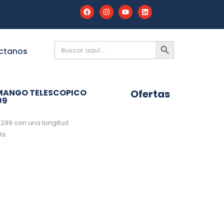
Buscar:
BOTÓN
DE
ctanos
BÚSQUEDA
N MANGO TELESCOPICO
Ofertas
99
0299 con una longitud
da.