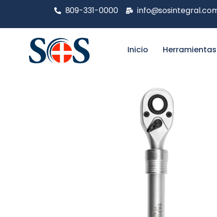
809-331-0000
info@sosintegral.co
Inicio
Herramientas