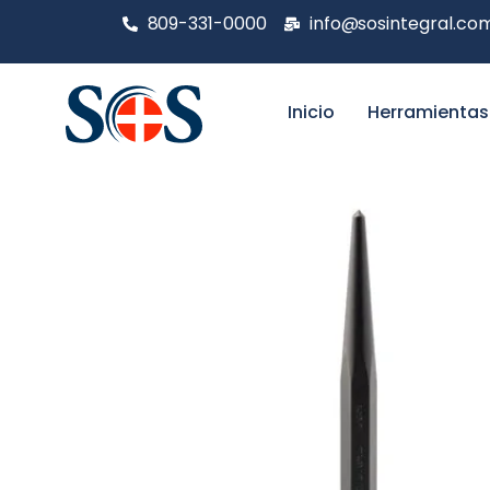
809-331-0000
info@sosintegral.co
Inicio
Herramientas