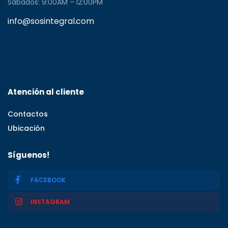
Sabados: 9:00AM – 12:00PM
info@sosintegral.com
Calle C#5, Zona Industrial de Herrera, Santo
Domingo Oeste, Santo Domingo, Dominican Republic
11001
Atención al cliente
Contactos
Ubicación
Síguenos!
FACEBOOK
INSTAGRAM