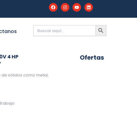
Buscar:
BOTÓN
DE
ctanos
BÚSQUEDA
0V 4 HP
Ofertas
A
 de sólidos como metal,
s
 trabajo