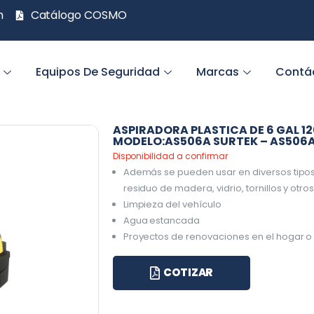
m
Catálogo COSMO
Equipos De Seguridad
Marcas
Contá
ASPIRADORA PLASTICA DE 6 GAL 12
MODELO:AS506A SURTEK – AS506
Disponibilidad a confirmar
Además se pueden usar en diversos tipos
residuo de madera, vidrio, tornillos y otro
Limpieza del vehículo
Agua estancada
Proyectos de renovaciones en el hogar o
COTIZAR