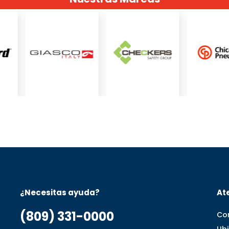
¿Necesitas ayuda?
Ate
(809) 331-0000
Co
Ub