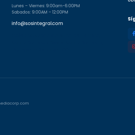
Lunes – Viernes: 9:00am-6:00PM
Sabados: 9:00AM – 12:00PM
Sí
info@sosintegral.com
Calle C#5, Zona Industrial de Herrera,
Santo Domingo Oeste, Santo Domingo,
Dominican Republic 11001
vmediacorp.com