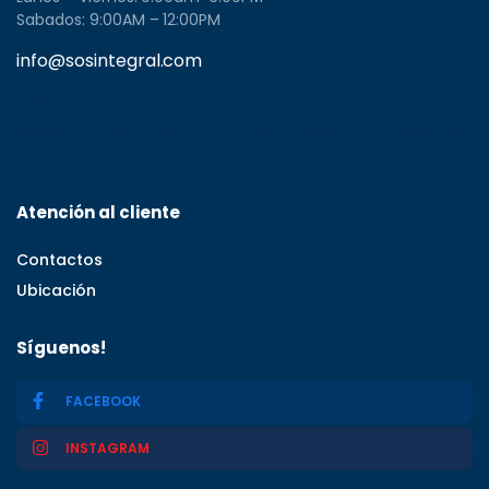
Sabados: 9:00AM – 12:00PM
info@sosintegral.com
Calle C#5, Zona Industrial de Herrera, Santo
Domingo Oeste, Santo Domingo, Dominican Republic
11001
Atención al cliente
Contactos
Ubicación
Síguenos!
FACEBOOK
INSTAGRAM