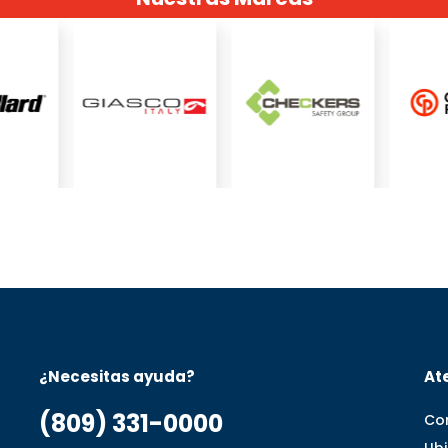
¿Necesitas ayuda?
Ate
(809) 331-0000
Co
Ub