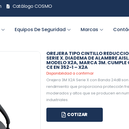
m
Catálogo COSMO
Equipos De Seguridad
Marcas
Contá
OREJERA TIPO CINTILLO REDUCCION 
SERIE X. DIADEMA DE ALAMBRE AI
MODELO X2A, MARCA 3M. CUMPLE C
CE EN 352-1 – X2A
Disponibilidad a confirmar
Orejera 3M X2A Serie X con Banda 24dB son u
rendimiento que proporciona protección fre
moderados y altos que se producen en nu
industriales.
COTIZAR