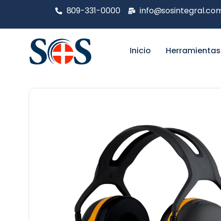
809-331-0000
info@sosintegral.co
Inicio
Herramientas