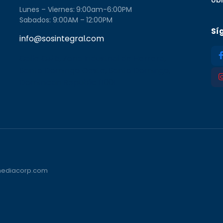
Lunes – Viernes: 9:00am-6:00PM
Sabados: 9:00AM – 12:00PM
Sí
info@sosintegral.com
Calle C#5, Zona Industrial de Herrera,
Santo Domingo Oeste, Santo Domingo,
Dominican Republic 11001
vmediacorp.com