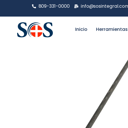
809-331-0000
info@sosintegral.co
Inicio
Herramientas