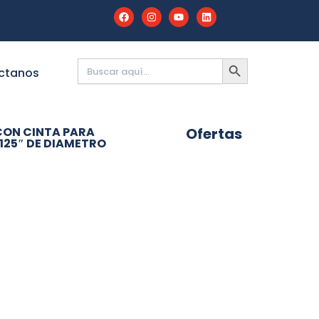
Buscar:
BOTÓN
DE
ctanos
BÚSQUEDA
CON CINTA PARA
Ofertas
.125″ DE DIAMETRO